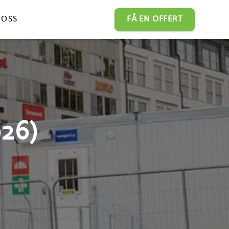
 OSS
FÅ EN OFFERT
026)