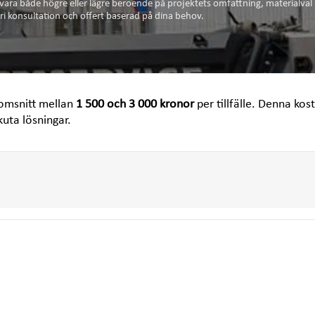
 vara både högre eller lägre beroende på projektets omfattning, materialval
ri konsultation och offert baserad på dina behov.
nomsnitt mellan
1 500 och 3 000 kronor
per tillfälle. Denna kos
uta lösningar.