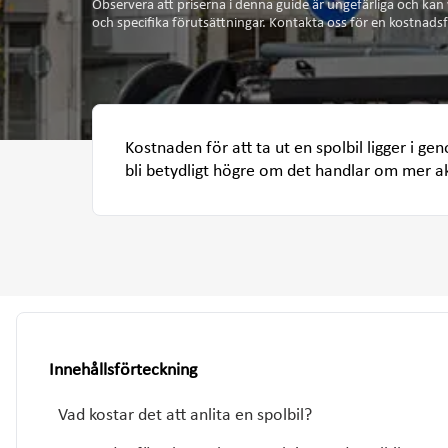
Observera att priserna i denna guide är ungefärliga och kan
och specifika förutsättningar. Kontakta oss för en kostnadsf
Kostnaden för att ta ut en spolbil ligger i ge
bli betydligt högre om det handlar om mer ak
Innehållsförteckning
Vad kostar det att anlita en spolbil?