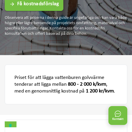
Få kostnadsförslag
Observera att priserna i denna guide är ungefärliga och kan vara både
högre eller lägre beroende på projektets omfattning, materialval och
specifika förutsättningar. Kontakta oss för en kostnadsfri
konsultation och offert baserad på dina behov.
Priset för att lägga vattenburen golvvärme
tenderar att ligga mellan
800 - 2 000 k/kvm
,
med en genomsnittlig kostnad på
1 200 kr/kvm
.
Kontakt