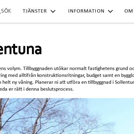
TJÄNSTER
INFORMATION
OM
SÖK
entuna
s volym. Tillbyggnaden utökar normalt fastighetens grund och är
ering med alltifrån konstruktionsritningar, budget samt en byg
 en helt ny våning. Planerar ni att utföra en tillbyggnad i Solle
eda er rätt i denna beslutsprocess.