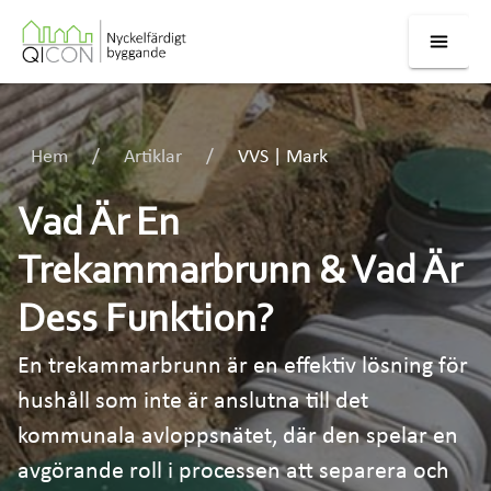
Hem
Artiklar
VVS | Mark
Vad Är En
Trekammarbrunn & Vad Är
Dess Funktion?
En trekammarbrunn är en effektiv lösning för
hushåll som inte är anslutna till det
kommunala avloppsnätet, där den spelar en
avgörande roll i processen att separera och